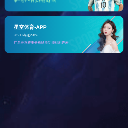
热烈祝贺集团董事长尹培农荣获“人才潍坊伯乐”奖
2024-09-27
万豪纸业集团举办庆“七•一”文艺演出活动
2021-06-30
万豪集团荣获临朐教育贡献奖
2024-09-06
您有任何问题，请留言给我们！
请填写您的联系方式，将有助于我们及时与您取得联系，尽快
解决您提出的问题。