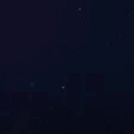
产品中心
食品级包装用纸系列
米兰体育app官网入口-米兰（中国）
医疗用纸系列
特种纸系列
生活用纸系列
文化用纸系列
新闻资讯
米兰体育app官网入口
行业资讯
产品知识
下属公司
万豪纸业
山东龙德
玉龙造纸
纸业化工
联系方式
服务热线：
0536-3116638