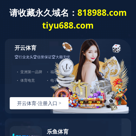
米兰体育app官网入口
公司概况
公司场景
公司生产线
资质荣誉
下属公司
米兰体育app官网
入口
ISO 45001
发布时间：2018-10-23
点击量：
200