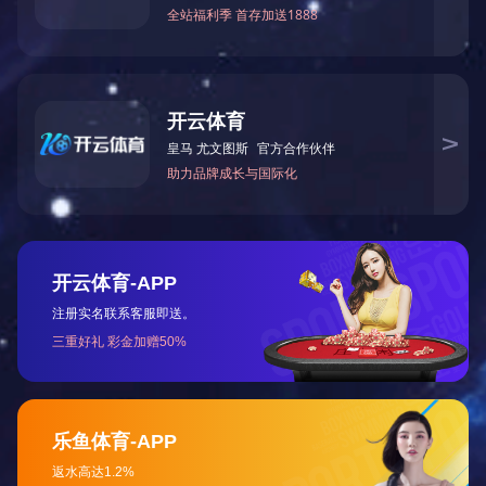
热烈祝贺万豪集团龙德公司“汽车滤纸山东省工程研究中心”通过省发改委认定
2022-05-31
县政协主席王秀刚调研企业生产经营情况
2022-06-17
集团举办庆“七•一”员工拔河比赛活动
2017-06-29
您有任何问题，请留言给我们！
请填写您的联系方式，将有助于我们及时与您取得联系，尽快
解决您提出的问题。