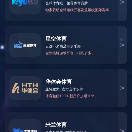
发展中的一件大事，是职工培训和文化建设中的一件喜
事，也是企业实施人才强企业战略的重要举措。
万豪集团已走过近六十年不平凡的发展里程。经历过辉
煌，也陷入过困顿，但凭着对市场敏锐的洞察力和把握时
机的定力，实现了转型升级发展。随着市场竞争的日趋激
烈，企业的生产发展往往取决是否拥有高素质的人才队
伍。通过系统的人才培训，企业可以培养出一批具有专业
技能和良好职业素养的员工，他们在工作中能够发挥更高
的效率和创造力，为企业创造更多的价值，这些人才更是
企业技术创新、产品升级和市场开拓的重要推动力。当
前，正值企业实现跨越发展和机遇期和关键期，集团领导
班子越来越意识到人才对于企业发展的重要性。这也是万
豪培训学校成立的初衷和肩负的使命。
集团董事长尹培农在培训学校成立暨开班仪式上，分析
了当前的社会环境和经济形势，阐明了成立培训学校，加
强职工培训的必要性，并对参训的学员寄予厚望。指出，
企业历来都将人才培养放在企业可持续发展的突出位置。