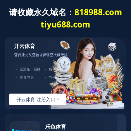
米兰体育app官网入口
米兰体育app官网
行业资讯
产品知识
入口
热烈祝贺万豪培训学校正式成立
发布时间：2024-07-02
点击量：
215
万豪培训学校在大家的关注与期待中成立了。这是万豪