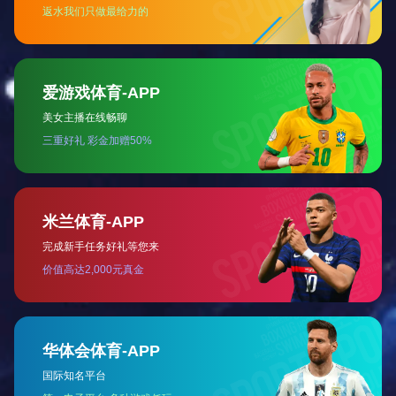
标签：
全部
上一篇：集团与山东工业技师学院开展党建共建座谈会
下一篇：集团积极开展2024年“安全生产月”活动
相关新闻
集团庄文平、安玲同志荣获“临朐沂山工匠”荣誉称号
2019-11-04
龙德公司参加2023年中国滤清器行业年会
2023-11-17
集团旗下两公司喜获殊荣
2023-11-15
集团领导走访慰问陡沟社区困难党员群众
2021-06-24
龙德公司再添一台精密检测设备
2024-04-16
万豪集团尊师重教工作荣获各级党委政府表彰
2023-09-10
万豪纸业集团举办庆“七•一”文艺演出活动
2021-06-30