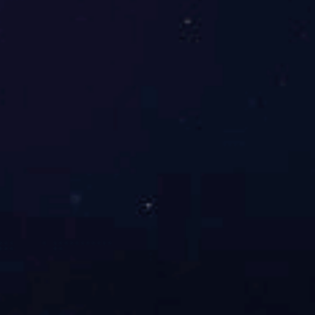
米兰体育app官网入口
产品中心
食品级包装用纸系列
米兰体育app官网入口-米兰（中国）
医疗用纸系列
特种纸系列
生活用纸系列
文化用纸系列
新闻资讯
米兰体育app官网入口
行业资讯
产品知识
下属公司
万豪纸业
山东龙德
玉龙造纸
纸业化工
联系方式