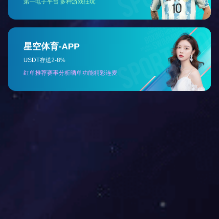
关于我们
公司概况
公司场景
公司生产线
资质荣誉