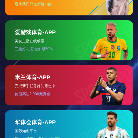
标签：
全部
上一篇 ：没有了
下一篇：离型原纸
您有任何问题，请留言给我们！
请填写您的联系方式，将有助于我们及时与您取得联系，尽快
解决您提出的问题。