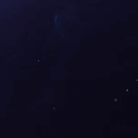
准的推进实施
2018-06-14
2024-05-15
2024-05-14
nghai 2023
2023-11-29
默尔公司签署战略合作协议
2019-05-25
专家肖惠宁为首席专家
2023-03-12
题。