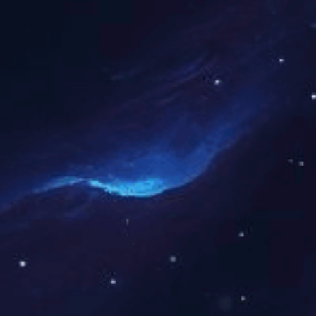
相关新闻
印度曼胡来访
潍坊市工信局局长调研
万豪集团书法文化联谊会成功举办
市委常委、临朐县委书记刘艳芳会见德国曼胡默尔集团客人
集团与山东工业技师学院举行校企战略协议签约仪式
踔厉奋发 蓄力新程 ——2024年元旦献词
请填